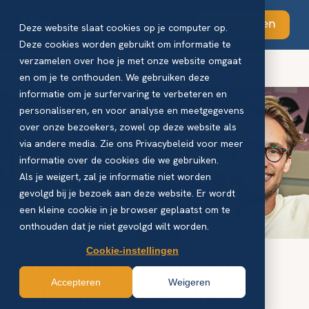
Abonneren
Deze website slaat cookies op je computer op.
Deze cookies worden gebruikt om informatie te
verzamelen over hoe je met onze website omgaat
Bedrijfsvoering
en om je te onthouden. We gebruiken deze
informatie om je surfervaring te verbeteren en
personaliseren, en voor analyse en meetgegevens
over onze bezoekers, zowel op deze website als
via andere media. Zie ons Privacybeleid voor meer
informatie over de cookies die we gebruiken.
Als je weigert, zal je informatie niet worden
gevolgd bij je bezoek aan deze website. Er wordt
een kleine cookie in je browser geplaatst om te
onthouden dat je niet gevolgd wilt worden.
Verpakken In Glas
Cookie-instellingen
Retourglas is de meest
Accepteren
Weigeren
duurzame verpakking -