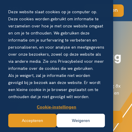
Abonneren
Deze website slaat cookies op je computer op.
Deze cookies worden gebruikt om informatie te
verzamelen over hoe je met onze website omgaat
en om je te onthouden. We gebruiken deze
informatie om je surfervaring te verbeteren en
Abonneer op
personaliseren, en voor analyse en meetgegevens
VerpakkingsManag
over onze bezoekers, zowel op deze website als
via andere media. Zie ons Privacybeleid voor meer
ement
informatie over de cookies die we gebruiken.
Als je weigert, zal je informatie niet worden
gevolgd bij je bezoek aan deze website. Er wordt
Abonneer je via onderstaande formulier en ontvang 8x
een kleine cookie in je browser geplaatst om te
per jaar ons magazine boordevol diepte interviews en
onthouden dat je niet gevolgd wilt worden.
achtergrondinformatie uit de verpakkingsindustrie
Cookie-instellingen
Direct abonneren
Accepteren
Weigeren