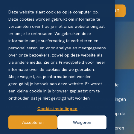
Abonneren
Deze website slaat cookies op je computer op.
Deze cookies worden gebruikt om informatie te
verzamelen over hoe je met onze website omgaat
en om je te onthouden. We gebruiken deze
Home
informatie om je surfervaring te verbeteren en
personaliseren, en voor analyse en meetgegevens
Adverteren
over onze bezoekers, zowel op deze website als
via andere media. Zie ons Privacybeleid voor meer
informatie over de cookies die we gebruiken.
Als je weigert, zal je informatie niet worden
gevolgd bij je bezoek aan deze website. Er wordt
VerpakkingsManagement is hét kennisplatform voor de
een kleine cookie in je browser geplaatst om te
verpakkende industrie. Via print en online blijven
onthouden dat je niet gevolgd wilt worden.
professionals volledig op de hoogte van de ontwikkelingen
in de verpakkingsindustrie. VerpakkingsManagement
Cookie-instellingen
verzendt wekelijks een e-mail nieuwsbrief die ingaat op de
laatste ontwikkelingen in de verpakkingsbranche. Wij
Accepteren
Weigeren
bieden een effectief en groot podium voor het adverteren