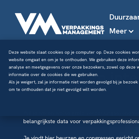
Duurzaa
Meer
Deze website slaat cookies op je computer op. Deze cookies wo
Home
website omgaat en om je te onthouden. We gebruiken deze inform
analyse en meetgegevens over onze bezoekers, zowel op deze we
Nationale en int
informatie over de cookies die we gebruiken.
Als je weigert, zal je informatie niet worden gevolgd bij je bezoe
om te onthouden dat je niet gevolgd wilt worden.
Wil je weten welke grote verpakkingseveneme
belangrijkste data voor verpakkingsprofession
Je vindt hier beurzen en congressen gericht o