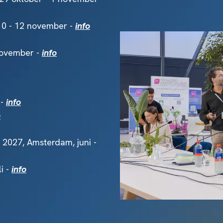
10 - 12 november -
info
november -
info
 -
info
o
2027, Amsterdam, juni -
i -
info