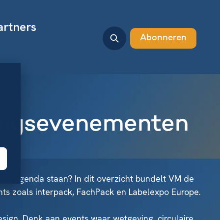
artners
Abonneren
kingsevenementen
de agenda staan? In dit overzicht bundelt VM de
nts zoals interpack, FachPack en Labelexpo Europe.
sign. Denk aan events waar wetgeving, circulaire