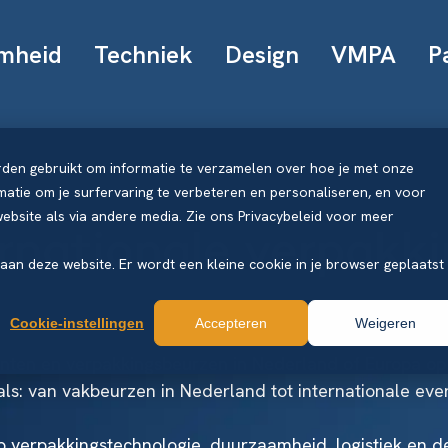
mheid
Techniek
Design
VMPA
P
rden gebruikt om informatie te verzamelen over hoe je met onze
atie om je surfervaring te verbeteren en personaliseren, en voor
bsite als via andere media. Zie ons Privacybeleid voor meer
ernationale verpak
k aan deze website. Er wordt een kleine cookie in je browser geplaatst
Cookie-instellingen
Accepteren
Weigeren
nten en verpakkingsbeurzen in Nederland of Europa op 
als: van vakbeurzen in Nederland tot internationale eve
p verpakkingstechnologie, duurzaamheid, logistiek en de