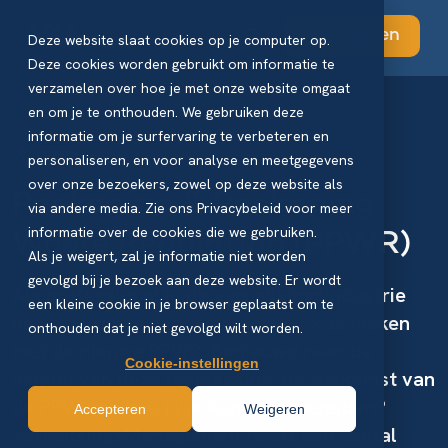
Abonneren
Deze website slaat cookies op je computer op.
Deze cookies worden gebruikt om informatie te
verzamelen over hoe je met onze website omgaat
en om je te onthouden. We gebruiken deze
informatie om je surfervaring te verbeteren en
Home
personaliseren, en voor analyse en meetgegevens
over onze bezoekers, zowel op deze website als
Packaging & Packaging
via andere media. Zie ons Privacybeleid voor meer
informatie over de cookies die we gebruiken.
Waste Regulation (PPWR)
Als je weigert, zal je informatie niet worden
gevolgd bij je bezoek aan deze website. Er wordt
Als professional in de verpakkingsindustrie
een kleine cookie in je browser geplaatst om te
heb- of krijg je zeer waarschijnlijk te maken
onthouden dat je niet gevolgd wilt worden.
met de nieuwe PPWR. Benieuwd naar de
Cookie-instellingen
inhoud van deze regelgeving, de toekomst van
de PPWR en hoe jij je kunt voorbereiden?
Accepteren
Weigeren
VerpakkingsManagement heeft een aantal