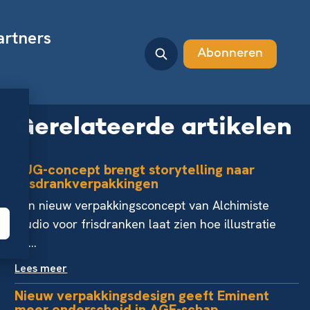
artners
Abonneren
Gerelateerde artikelen
ZUG-concept brengt storytelling naar
frisdrankverpakkingen
Een nieuw verpakkingsconcept van Alchimiste
Studio voor frisdranken laat zien hoe illustratie
en...
Lees meer
Nieuw verpakkingsdesign geeft Eminent
meer onderscheid in AGF-schap