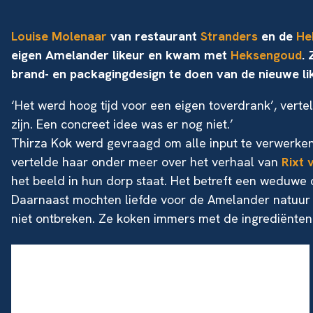
Louise Molenaar
van restaurant
Stranders
en de
He
eigen Amelander likeur en kwam met
Heksengoud
.
brand- en packagingdesign te doen van de nieuwe lik
‘Het werd hoog tijd voor een eigen toverdrank’, verte
zijn. Een concreet idee was er nog niet.’
Thirza Kok werd gevraagd om alle input te verwerken
vertelde haar onder meer over het verhaal van
Rixt 
het beeld in hun dorp staat. Het betreft een weduwe 
Daarnaast mochten liefde voor de Amelander natuur e
niet ontbreken. Ze koken immers met de ingrediënten 