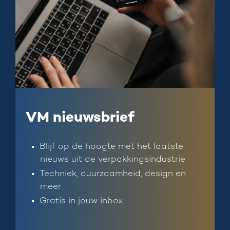
VM nieuwsbrief
Blijf op de hoogte met het laatste
nieuws uit de verpakkingsindustrie
Techniek, duurzaamheid, design en
meer
Gratis in jouw inbox