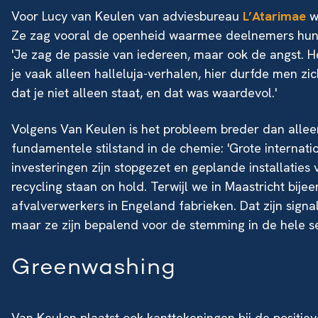
Voor
Lucy van Keulen
van adviesbureau
L’Atarimae
w
Ze zag vooral de openheid waarmee deelnemers hun
'Je zag de passie van iedereen, maar ook de angst. H
je vaak alleen halleluja-verhalen, hier durfde men zi
dat je niet alleen staat, en dat was waardevol.'
Volgens Van Keulen is het probleem breder dan alleen
fundamentele stilstand in de chemie: 'Grote internat
investeringen zijn stopgezet en geplande installatie
recycling staan on hold. Terwijl we in Maastricht bije
afvalverwerkers in Engeland fabrieken. Dat zijn signal
maar ze zijn bepalend voor de stemming in de hele se
Greenwashing
Van Keulen plaatst ook kanttekeningen bij de positie