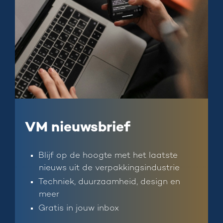
VM nieuwsbrief
Blijf op de hoogte met het laatste
nieuws uit de verpakkingsindustrie
Techniek, duurzaamheid, design en
meer
Gratis in jouw inbox