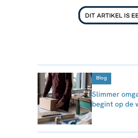
Blog
Slimmer omga
begint op de 