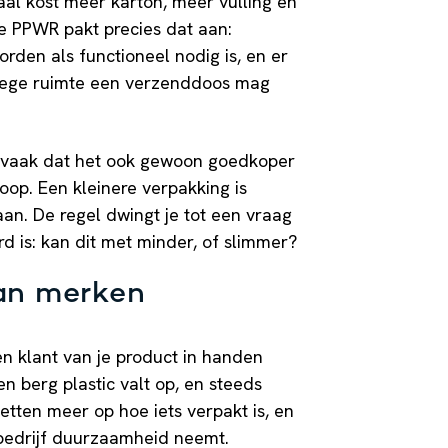
aal kost meer karton, meer vulling en
e PPWR pakt precies dat aan:
orden als functioneel nodig is, en er
 lege ruimte een verzenddoos mag
ekt vaak dat het ook gewoon goedkoper
oop. Een kleinere verpakking is
an. De regel dwingt je tot een vraag
d is: kan dit met minder, of slimmer?
van merken
en klant van je product in handen
n berg plastic valt op, en steeds
 letten meer op hoe iets verpakt is, en
bedrijf duurzaamheid neemt.