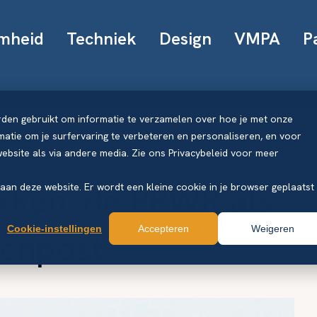
mheid
Techniek
Design
VMPA
P
rden gebruikt om informatie te verzamelen over hoe je met onze
atie om je surfervaring te verbeteren en personaliseren, en voor
bsite als via andere media. Zie ons Privacybeleid voor meer
kken: de PPWR als
k aan deze website. Er wordt een kleine cookie in je browser geplaatst
Cookie-instellingen
Accepteren
Weigeren
tenpost