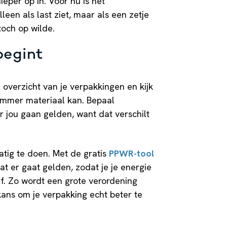
ieper op in. Voor nu is het
lleen als last ziet, maar als een zetje
 toch op wilde.
begint
en overzicht van je verpakkingen en kijk
limmer materiaal kan. Bepaal
r jou gaan gelden, want dat verschilt
atig te doen. Met de gratis
PPWR-tool
t er gaat gelden, zodat je je energie
lf. Zo wordt een grote verordening
kans om je verpakking echt beter te