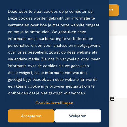
Abonneren
Deze website slaat cookies op je computer op.
Deze cookies worden gebruikt om informatie te
verzamelen over hoe je met onze website omgaat
Blog - VM
en om je te onthouden. We gebruiken deze
informatie om je surfervaring te verbeteren en
personaliseren, en voor analyse en meetgegevens
over onze bezoekers, zowel op deze website als
via andere media. Zie ons Privacybeleid voor meer
informatie over de cookies die we gebruiken.
Als je weigert, zal je informatie niet worden
gevolgd bij je bezoek aan deze website. Er wordt
een kleine cookie in je browser geplaatst om te
onthouden dat je niet gevolgd wilt worden.
Flexibele bedrijfsruimte: De
Cookie-instellingen
sleutel tot groei in de
Accepteren
Weigeren
verpakkingsindustrie