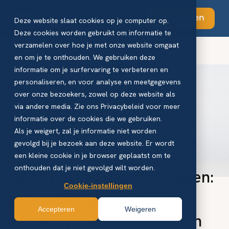
Abonneren
Deze website slaat cookies op je computer op.
Deze cookies worden gebruikt om informatie te
verzamelen over hoe je met onze website omgaat
Blog - VM
en om je te onthouden. We gebruiken deze
informatie om je surfervaring te verbeteren en
personaliseren, en voor analyse en meetgegevens
over onze bezoekers, zowel op deze website als
via andere media. Zie ons Privacybeleid voor meer
informatie over de cookies die we gebruiken.
Als je weigert, zal je informatie niet worden
gevolgd bij je bezoek aan deze website. Er wordt
een kleine cookie in je browser geplaatst om te
onthouden dat je niet gevolgd wilt worden.
Geen pakket dat blijft liggen:
Cookie-instellingen
zo worden gaten in een
Accepteren
Weigeren
verzendproces voorkomen