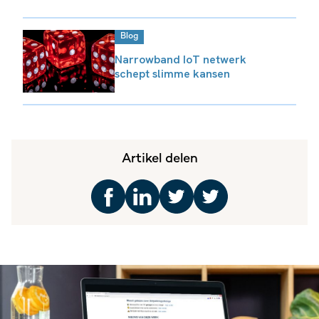
Blog
Narrowband IoT netwerk
schept slimme kansen
Artikel delen