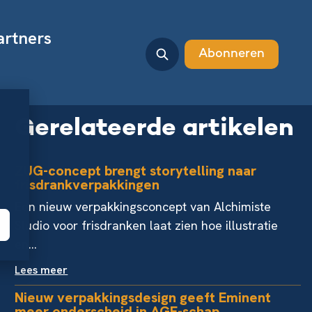
artners
Abonneren
Gerelateerde artikelen
ZUG-concept brengt storytelling naar
frisdrankverpakkingen
Een nieuw verpakkingsconcept van Alchimiste
Studio voor frisdranken laat zien hoe illustratie
en...
Lees meer
Nieuw verpakkingsdesign geeft Eminent
meer onderscheid in AGF-schap