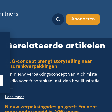
artners
Abonneren
Gerelateerde artikelen
ZUG-concept brengt storytelling naar
frisdrankverpakkingen
Een nieuw verpakkingsconcept van Alchimiste
Studio voor frisdranken laat zien hoe illustratie
en...
Lees meer
Nieuw verpakkingsdesign geeft Eminent
meer onderscheid in AGF-schap