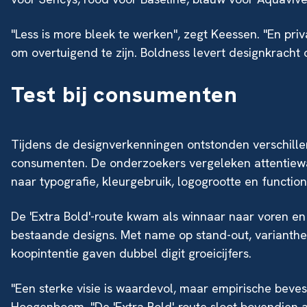
"Less is more bleek te werken", zegt Keessen. "En pri
om overtuigend te zijn. Boldness levert designkracht 
Test bij consumenten
Tijdens de designverkenningen ontstonden verschille
consumenten. De onderzoekers vergeleken attentiewa
naar typografie, kleurgebruik, logogrootte en functio
De 'Extra Bold'-route kwam als winnaar naar voren en
bestaande designs. Met name op stand-out, varianthe
koopintentie gaven dubbel digit groeicijfers.
"Een sterke visie is waardevol, maar empirische beves
Hoogenboom. "De 'Extra Bold'-route sloot bovendien a