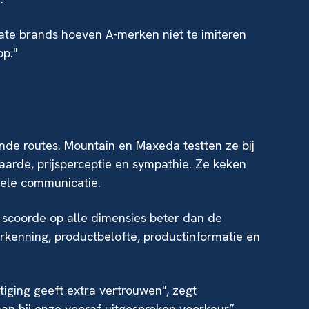
vate brands hoeven A-merken niet te imiteren
op."
nde routes. Mountain en Maxeda testten ze bij
arde, prijsperceptie en sympathie. Ze keken
nele communicatie.
 scoorde op alle dimensies beter dan de
rkenning, productbelofte, productinformatie en
tiging geeft extra vertrouwen", zegt
an bij onze vooraf uitgesproken voorkeur”.