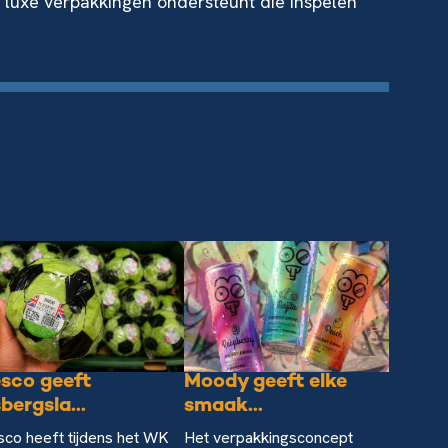
 luxe verpakkingen ondersteunt die inspelen
sco geeft
Moody geeft elke
sbergsla...
smaak...
sco heeft tijdens het WK
Het verpakkingsconcept