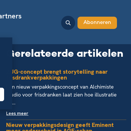
artners
Abonneren
Gerelateerde artikelen
ZUG-concept brengt storytelling naar
frisdrankverpakkingen
Een nieuw verpakkingsconcept van Alchimiste
Studio voor frisdranken laat zien hoe illustratie
en...
Lees meer
Nieuw verpakkingsdesign geeft Eminent
meer onderscheid in AGF-schap