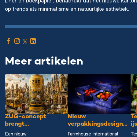
Liner en boekpapier, benadrukt dat het nieuwe karton
op trends als minimalisme en natuurlijke esthetiek.
Meer artikelen
ZUG-concept
Nieuw
Te
brengt...
verpakkingsdesign...
ij
Een nieuw
Farmhouse International
Te