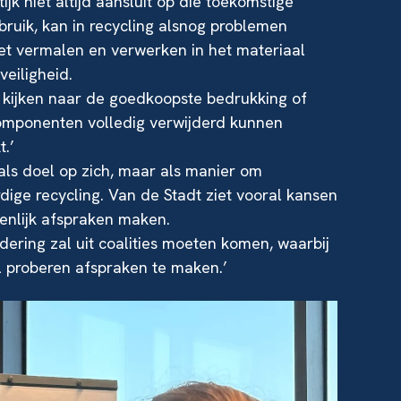
k niet altijd aansluit op die toekomstige
ebruik, kan in recycling alsnog problemen
het vermalen en verwerken in het materiaal
eiligheid.
 kijken naar de goedkoopste bedrukking of
 componenten volledig verwijderd kunnen
.’
 als doel op zich, maar als manier om
ige recycling. Van de Stadt ziet vooral kansen
nlijk afspraken maken.
ering zal uit coalities moeten komen, waarbij
l proberen afspraken te maken.’