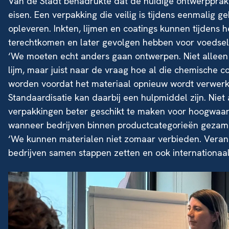
Van de Stadt benadrukte dat de huidige ontwerppraktij
eisen. Een verpakking die veilig is tijdens eenmalig g
opleveren. Inkten, lijmen en coatings kunnen tijdens 
terechtkomen en later gevolgen hebben voor voedselv
‘We moeten echt anders gaan ontwerpen. Niet alleen
lijm, maar juist naar de vraag hoe al die chemische
worden voordat het materiaal opnieuw wordt verwerkt
Standaardisatie kan daarbij een hulpmiddel zijn. Niet
verpakkingen beter geschikt te maken voor hoogwaard
wanneer bedrijven binnen productcategorieën gezame
‘We kunnen materialen niet zomaar verbieden. Verand
bedrijven samen stappen zetten en ook internationaa