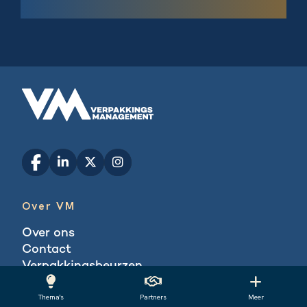
Over VM
Over ons
Contact
Verpakkingsbeurzen
ManagementMedia
Blogs
Thema's
Partners
Meer