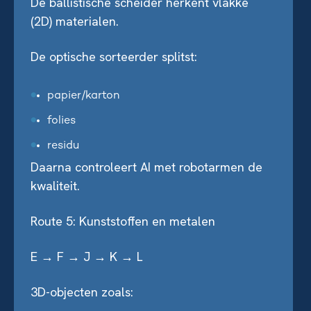
De ballistische scheider herkent vlakke
(2D) materialen.
De optische sorteerder splitst:
papier/karton
folies
residu
Daarna controleert AI met robotarmen de
kwaliteit.
Route 5: Kunststoffen en metalen
E → F → J → K → L
3D-objecten zoals: