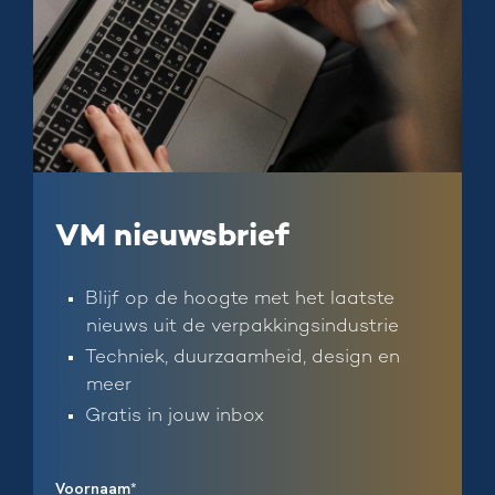
VM nieuwsbrief
Blijf op de hoogte met het laatste
nieuws uit de verpakkingsindustrie
Techniek, duurzaamheid, design en
meer
Gratis in jouw inbox
Voornaam
*