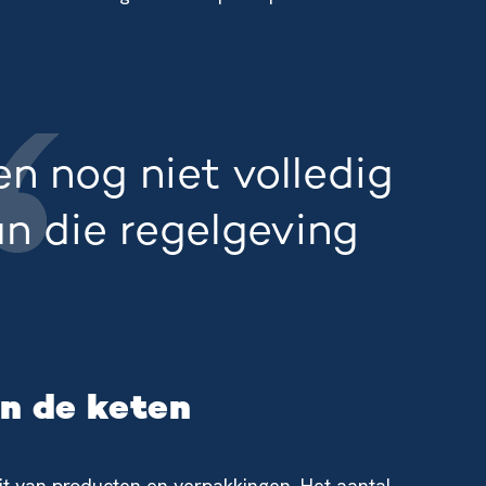
en nog niet volledig
n die regelgeving
in de keten
t van producten en verpakkingen. Het aantal