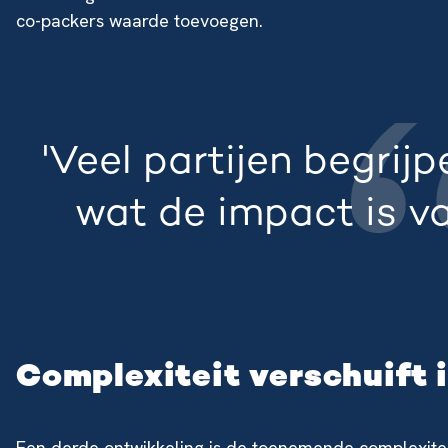
co-packers waarde toevoegen.
'Veel partijen begrijp
wat de impact is va
Complexiteit verschuift 
Een derde ontwikkeling is de toenemende complexitei