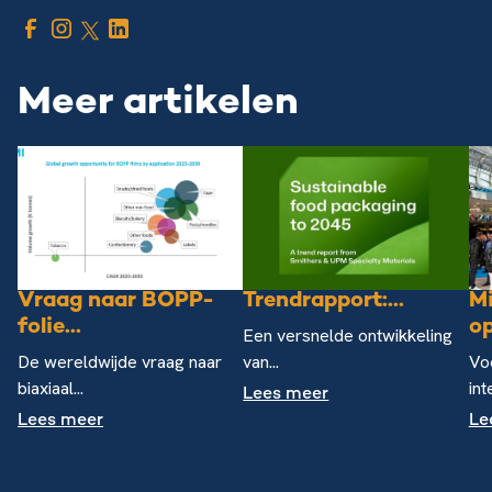
Meer artikelen
Vraag naar BOPP-
Trendrapport:...
M
folie...
op
Een versnelde ontwikkeling
De wereldwijde vraag naar
van...
Vo
biaxiaal...
int
Lees meer
Lees meer
Le