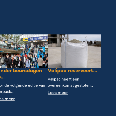
inder beursdagen
Valipac reserveert...
...
Valipac heeft een
or de volgende editie van
overeenkomst gesloten...
erpack...
Lees meer
es meer