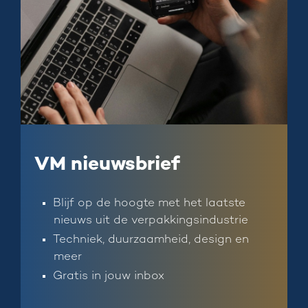
VM nieuwsbrief
Blijf op de hoogte met het laatste
nieuws uit de verpakkingsindustrie
Techniek, duurzaamheid, design en
meer
Gratis in jouw inbox