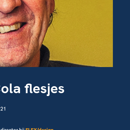
la flesjes
021