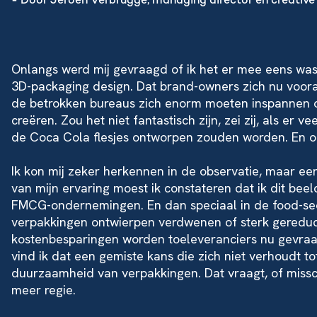
- Door Jeroen Verbrugge, managing director en creative 
Onlangs werd mij gevraagd of ik het er mee eens was d
3D-packaging design. Dat brand-owners zich nu vooral 
de betrokken bureaus zich enorm moeten inspannen 
creëren. Zou het niet fantastisch zijn, zei zij, als er
de Coca Cola flesjes ontworpen zouden worden. En of
Ik kon mij zeker herkennen in de observatie, maar ee
van mijn ervaring moest ik constateren dat ik dit beel
FMCG-ondernemingen. En dan speciaal in de food-secto
verpakkingen ontwierpen verdwenen of sterk gereduce
kostenbesparingen worden toeleveranciers nu gevraag
vind ik dat een gemiste kans die zich niet verhoudt t
duurzaamheid van verpakkingen. Dat vraagt, of miss
meer regie.