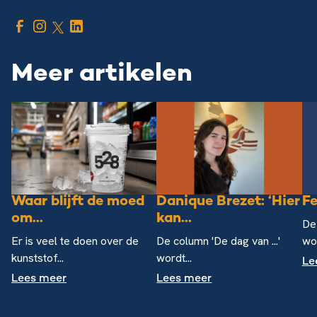
Meer artikelen
Waar blijft de moed
Danique Brezet: ‘Hier
Fe
om...
kan...
De 
Er is veel te doen over de
De column 'De dag van ...'
wor
kunststof...
wordt...
Le
Lees meer
Lees meer