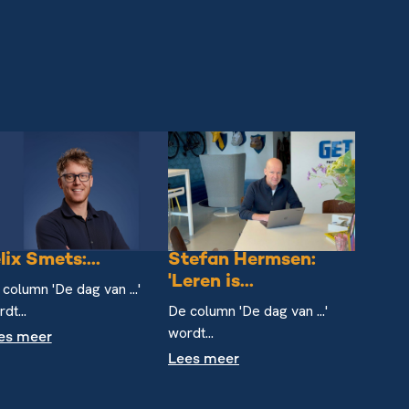
lix Smets:...
Stefan Hermsen:
'Leren is...
column 'De dag van ...'
dt...
De column 'De dag van ...'
wordt...
es meer
Lees meer