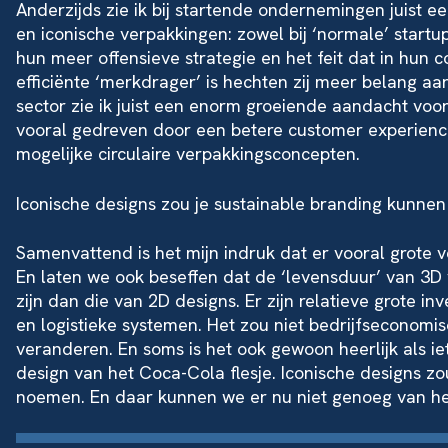
Anderzijds zie ik bij startende ondernemingen juist 
en iconische verpakkingen: zowel bij ‘normale’ startup
hun meer offensieve strategie en het feit dat in hun
efficiënte ‘merkdrager’ is hechten zij meer belang aa
sector zie ik juist een enorm groeiende aandacht voor
vooral gedreven door een betere customer experienc
mogelijke circulaire verpakkingsconcepten.
Iconische designs zou je sustainable branding kunne
Samenvattend is het mijn indruk dat er vooral grote ve
En laten we ook beseffen dat de ‘levensduur’ van 3D
zijn dan die van 2D designs. Er zijn relatieve grote i
en logistieke systemen. Het zou niet bedrijfseconomi
veranderen. En soms is het ook gewoon heerlijk als iet
design van het Coca-Cola flesje. Iconische designs z
noemen. En daar kunnen we er nu niet genoeg van h