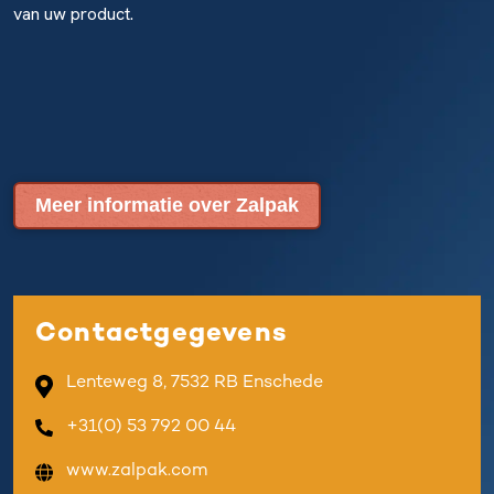
van uw product.
Meer informatie over Zalpak
Contactgegevens
Lenteweg 8, 7532 RB Enschede
+31(0) 53 792 00 44
www.zalpak.com