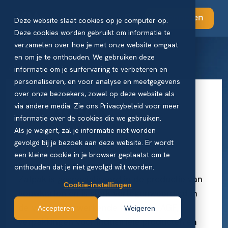
Abonneren
Deze website slaat cookies op je computer op.
Deze cookies worden gebruikt om informatie te
verzamelen over hoe je met onze website omgaat
en om je te onthouden. We gebruiken deze
Partners
informatie om je surfervaring te verbeteren en
personaliseren, en voor analyse en meetgegevens
over onze bezoekers, zowel op deze website als
via andere media. Zie ons Privacybeleid voor meer
informatie over de cookies die we gebruiken.
Als je weigert, zal je informatie niet worden
gevolgd bij je bezoek aan deze website. Er wordt
Zalpak
een kleine cookie in je browser geplaatst om te
onthouden dat je niet gevolgd wilt worden.
Zalpak is gespecialiseerd in de productie van
Cookie-instellingen
vouwkarton en is sterk vertegenwoordigd in
de voedselverwerkende industrie, AGF,
Accepteren
Weigeren
verpakkingen voor industriële producten en