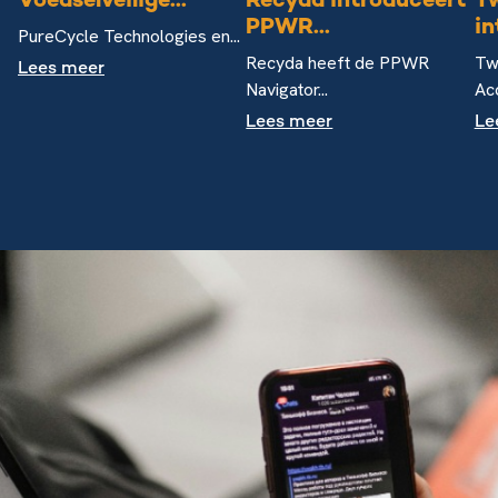
Voedselveilige...
Recyda introduceert
T
PPWR...
in
PureCycle Technologies en...
Recyda heeft de PPWR
Tw
Lees meer
Navigator...
Acc
Lees meer
Le