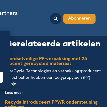
artners
Abonneren
Gerelateerde artikelen
Voedselveilige PP-verpakking met 25
procent gerecycled materiaal
PureCycle Technologies en verpakkingsproducent
IPL Schoeller hebben een polypropyleen (PP)
kuipje...
Lees meer
Recyda introduceert PPWR ondersteuning
software