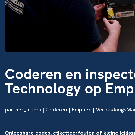
Coderen en inspec
Technology op Emp
partner_mundi
|
Coderen
|
Empack
| VerpakkingsMan
Onleesbare codes, etiketteerfouten of kleine lekka