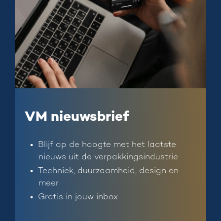
VM nieuwsbrief
Blijf op de hoogte met het laatste
nieuws uit de verpakkingsindustrie
Techniek, duurzaamheid, design en
meer
Gratis in jouw inbox