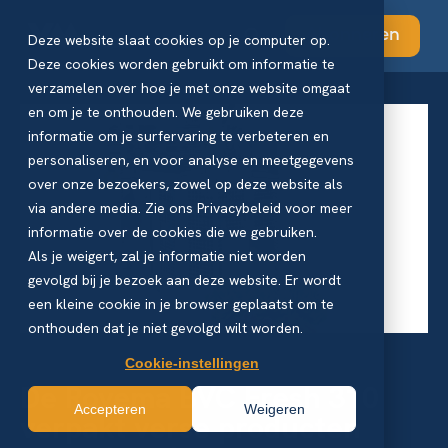
Abonneren
Deze website slaat cookies op je computer op.
Deze cookies worden gebruikt om informatie te
verzamelen over hoe je met onze website omgaat
en om je te onthouden. We gebruiken deze
informatie om je surfervaring te verbeteren en
personaliseren, en voor analyse en meetgegevens
over onze bezoekers, zowel op deze website als
via andere media. Zie ons Privacybeleid voor meer
informatie over de cookies die we gebruiken.
Als je weigert, zal je informatie niet worden
gevolgd bij je bezoek aan deze website. Er wordt
een kleine cookie in je browser geplaatst om te
onthouden dat je niet gevolgd wilt worden.
Cookie-instellingen
De Rovema BVC Fresh 310
Accepteren
Weigeren
verpakt verse producten