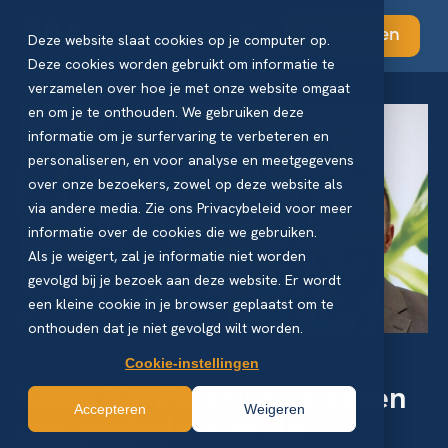
Abonneren
Deze website slaat cookies op je computer op.
Deze cookies worden gebruikt om informatie te
verzamelen over hoe je met onze website omgaat
en om je te onthouden. We gebruiken deze
informatie om je surfervaring te verbeteren en
personaliseren, en voor analyse en meetgegevens
over onze bezoekers, zowel op deze website als
via andere media. Zie ons Privacybeleid voor meer
informatie over de cookies die we gebruiken.
Als je weigert, zal je informatie niet worden
gevolgd bij je bezoek aan deze website. Er wordt
een kleine cookie in je browser geplaatst om te
onthouden dat je niet gevolgd wilt worden.
Cookie-instellingen
‘Deze Kortho printers geven
Accepteren
Weigeren
ons controle over de