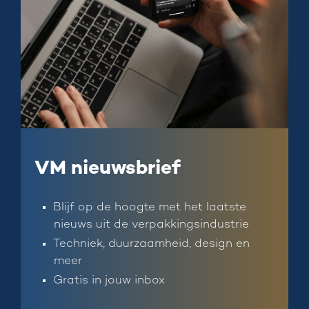
VM nieuwsbrief
Blijf op de hoogte met het laatste
nieuws uit de verpakkingsindustrie
Techniek, duurzaamheid, design en
meer
Gratis in jouw inbox