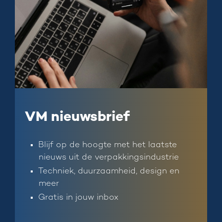
VM nieuwsbrief
Blijf op de hoogte met het laatste
nieuws uit de verpakkingsindustrie
Techniek, duurzaamheid, design en
meer
Gratis in jouw inbox