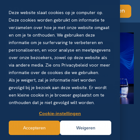
Abonneren
Deze website slaat cookies op je computer op.
Deze cookies worden gebruikt om informatie te
verzamelen over hoe je met onze website omgaat
en om je te onthouden. We gebruiken deze
informatie om je surfervaring te verbeteren en
personaliseren, en voor analyse en meetgegevens
over onze bezoekers, zowel op deze website als
via andere media. Zie ons Privacybeleid voor meer
informatie over de cookies die we gebruiken.
Als je weigert, zal je informatie niet worden
gevolgd bij je bezoek aan deze website. Er wordt
een kleine cookie in je browser geplaatst om te
onthouden dat je niet gevolgd wilt worden.
Cookie-instellingen
QR-codes winnen terrein,
Accepteren
Weigeren
maar adoptie blijft de