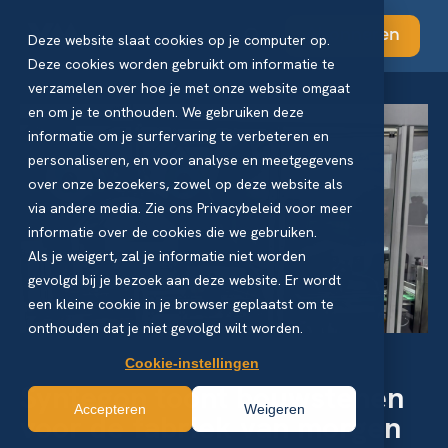
Abonneren
Deze website slaat cookies op je computer op.
Deze cookies worden gebruikt om informatie te
verzamelen over hoe je met onze website omgaat
en om je te onthouden. We gebruiken deze
informatie om je surfervaring te verbeteren en
personaliseren, en voor analyse en meetgegevens
over onze bezoekers, zowel op deze website als
via andere media. Zie ons Privacybeleid voor meer
informatie over de cookies die we gebruiken.
Als je weigert, zal je informatie niet worden
gevolgd bij je bezoek aan deze website. Er wordt
een kleine cookie in je browser geplaatst om te
onthouden dat je niet gevolgd wilt worden.
Cookie-instellingen
Syntegon toont bouwstenen
Accepteren
Weigeren
voor de fabriek van morgen