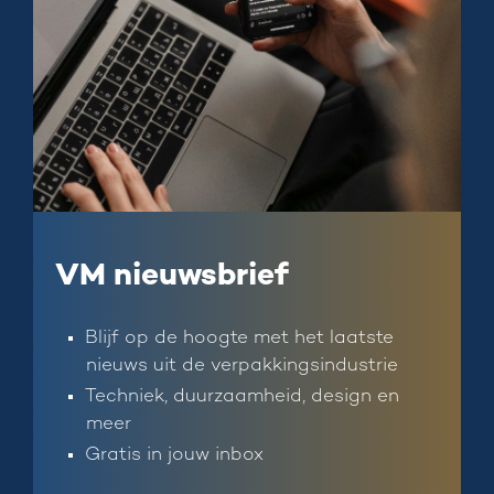
VM nieuwsbrief
Blijf op de hoogte met het laatste
nieuws uit de verpakkingsindustrie
Techniek, duurzaamheid, design en
meer
Gratis in jouw inbox