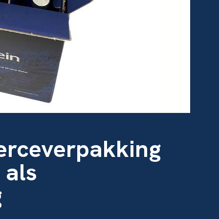
rceverpakking
 als
g