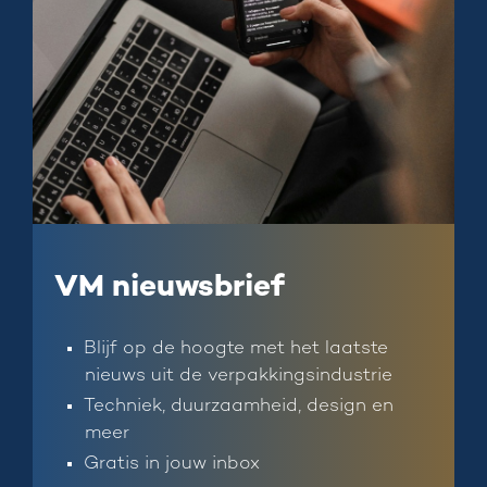
VM nieuwsbrief
Blijf op de hoogte met het laatste
nieuws uit de verpakkingsindustrie
Techniek, duurzaamheid, design en
meer
Gratis in jouw inbox