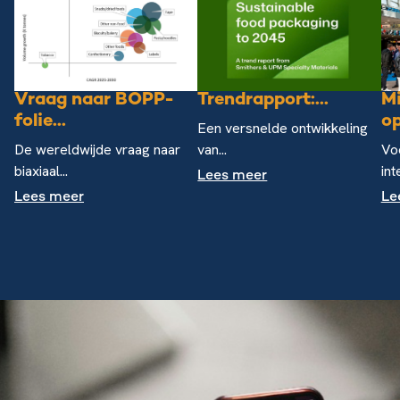
Vraag naar BOPP-
Trendrapport:...
M
folie...
op
Een versnelde ontwikkeling
De wereldwijde vraag naar
van...
Vo
biaxiaal...
int
Lees meer
Lees meer
Le