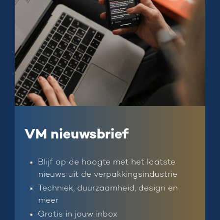
VM nieuwsbrief
Blijf op de hoogte met het laatste
nieuws uit de verpakkingsindustrie
Techniek, duurzaamheid, design en
meer
Gratis in jouw inbox