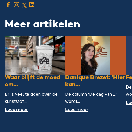
Meer artikelen
Waar blijft de moed
Danique Brezet: ‘Hier
Fe
om...
kan...
De 
Er is veel te doen over de
De column 'De dag van ...'
wor
kunststof...
wordt...
Le
Lees meer
Lees meer