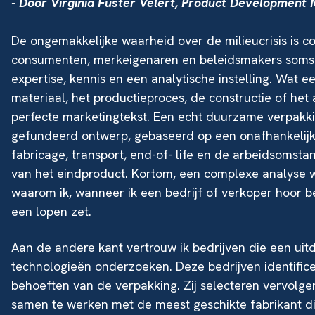
- Door
Virginia Fuster Velert
, Product Development
D
e ongemakkelijke waarheid over de milieucrisis is co
consumen
ten, merkeigenaren en beleidsmakers soms i
expertise, kennis en een analytische instelling. Wat 
materiaal, het productieproces, de constructie of het
perfecte marketingtekst. Een echt duurzame
verpakk
gefundeerd ontwerp, gebaseerd op een onafhankelijke
fabricage, transport, end-of- life en de arbeidsomsta
van het eindproduct. Kortom, een complexe analyse w
waarom ik, wanneer ik een bedrijf of verkoper hoor 
een lopen zet.
Aan de andere kant vertrouw ik bedrijven die een ui
technologieën onderzoeken. Deze bedrijven identifice
behoeften van de verpakking. Zij selecteren vervolg
samen te werken met de meest geschikte fabrikant die