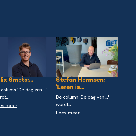
lix Smets:...
Stefan Hermsen:
'Leren is...
column 'De dag van ...'
dt...
De column 'De dag van ...'
wordt...
es meer
Lees meer