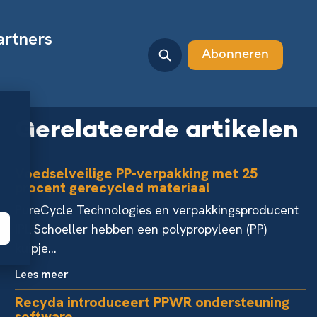
artners
Abonneren
Gerelateerde artikelen
Voedselveilige PP-verpakking met 25
procent gerecycled materiaal
PureCycle Technologies en verpakkingsproducent
IPL Schoeller hebben een polypropyleen (PP)
kuipje...
Lees meer
Recyda introduceert PPWR ondersteuning
software