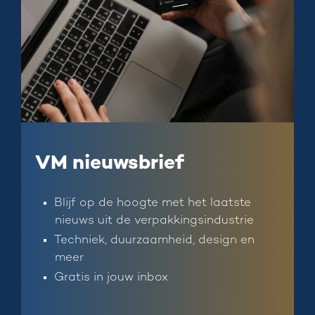
VM nieuwsbrief
Blijf op de hoogte met het laatste
nieuws uit de verpakkingsindustrie
Techniek, duurzaamheid, design en
meer
Gratis in jouw inbox