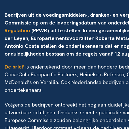
Bedrijven uit de voedingsmiddelen-, dranken- en ve
Commissie op om de invoeringsdatum van onderde
Regulation
(PPWR) uit te stellen. In een gezamenlij
der Leyen, Europarlementsvoorzitter Roberta Metso
António Costa stellen de ondertekenaars dat er nog 
onduidelijkheden bestaan om de regels vanaf 12 au
De brief
is ondertekend door meer dan honderd bedri
Coca-Cola Europacific Partners, Heineken, Refresco, 
McDonald’s en Verallia. Ook Nederlandse bedrijven a
ondertekenaars.
Volgens de bedrijven ontbreekt het nog aan duidelijk
uitvoerbare richtlijnen. Ondanks recente publicatie
Europese Commissie zouden belangrijke onderdelen v
uitgewerkt. Hierdoor ontstaat volgens de bedrijven ee