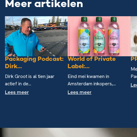
Meer artikelen
Packaging Podcast:
World of Private
PP
Dirk...
Label:...
Me
Dirk Groot is al tien jaar
Eind mei kwamen in
Pac
actief in de...
Amsterdam inkopers,...
Le
Lees meer
Lees meer