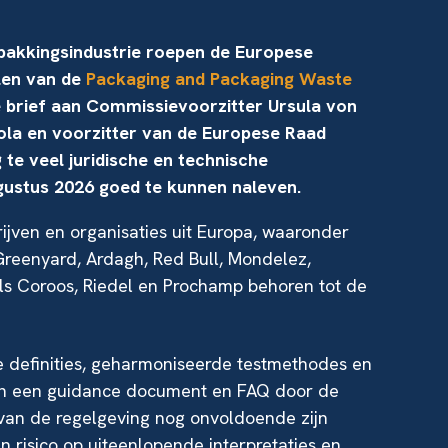
rpakkingsindustrie roepen de Europese
len van de
Packaging and Packaging Waste
ke brief aan Commissievoorzitter Ursula von
la en voorzitter van de Europese Raad
te veel juridische en technische
gustus 2026 goed te kunnen naleven.
jven en organisaties uit Europa, waaronder
Greenyard, Ardagh, Red Bull, Mondelez,
ls Coroos, Riedel en Prochamp behoren tot de
e definities, geharmoniseerde testmethodes en
 van een guidance document en FAQ door de
an de regelgeving nog onvoldoende zijn
n risico op uiteenlopende interpretaties en