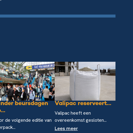
inder beursdagen
Valipac reserveert...
...
Valipac heeft een
or de volgende editie van
overeenkomst gesloten...
erpack...
Lees meer