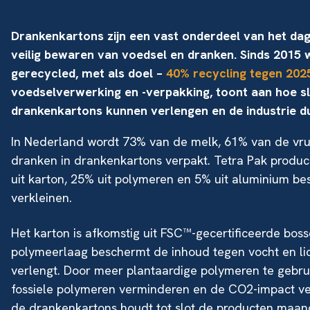
Drankenkartons zijn een vast onderdeel van het dagel
veilig bewaren van voedsel en dranken. Sinds 2015
gerecycled, met als doel –
40% recycling tegen 202
voedselverwerking en -verpakking, toont aan hoe 
drankenkartons kunnen verlengen en de industrie 
In Nederland wordt 73% van de melk, 61% van de vr
dranken in drankenkartons verpakt. Tetra Pak produ
uit karton, 25% uit polymeren en 5% uit aluminium be
verkleinen.
Het karton is afkomstig uit FSC™-gecertificeerde bo
polymeerlaag beschermt de inhoud tegen vocht en li
verlengt. Door meer plantaardige polymeren te gebrui
fossiele polymeren verminderen en de CO2-impact ve
de drankenkartons houdt tot slot de producten maand