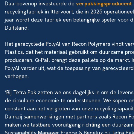
Daarbovenop investeerde de
verpakkingsproducent
recyclingfabriek in Ittervoort, die in 2025 operationee
jaar wordt deze fabriek een belangrijke speler voor 
Duitsland.
Het gerecyclede PolyAl van Recon Polymers vindt ve
Plastics, dat het materiaal gebruikt om duurzame pro
produceren. Q-Pall brengt deze pallets op de markt. 
PolyAl verder uit, wat de toepassing van gerecycleerd
verhogen.
‘Bij Tetra Pak zetten we ons dagelijks in om de leve
de circulaire economie te ondersteunen. We kopen o
constant aan het vergroten van onze recyclingcapacite
Dankzij samenwerkingen met partners zoals Recon Pol
maken we tastbare vooruitgang richting een duurzame
Sustainability Manager France & Benelux bij Tetra Pak