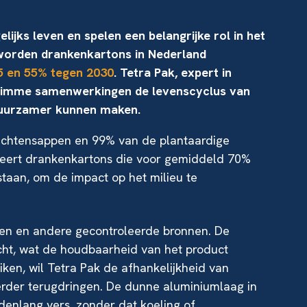
ijks leven en spelen een belangrijke rol in het
 worden drankenkartons in Nederland
5 en 55% tegen 2030
. Tetra Pak, expert in
slimme samenwerkingen de levenscyclus van
duurzamer kunnen maken.
uchtensappen en 99% van de plantaardige
ceert drankenkartons die voor gemiddeld 70%
staan, om de impact op het milieu te
ssen en andere gecontroleerde bronnen. De
cht, wat de houdbaarheid van het product
ken, wil Tetra Pak de afhankelijkheid van
rder terugdringen. De dunne aluminiumlaag in
enlang vers, zonder dat koeling of