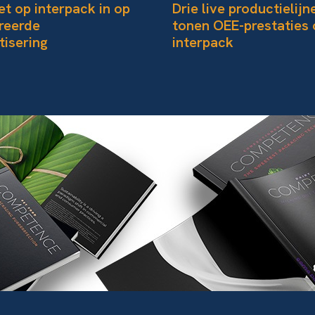
t op interpack in op
Drie live productielijn
reerde
tonen OEE-prestaties 
isering
interpack