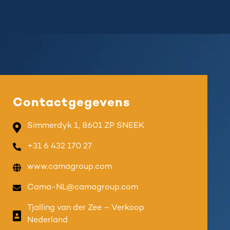
Contactgegevens
Simmerdyk 1, 8601 ZP SNEEK
+31 6 432 170 27
www.camagroup.com
Cama-NL@camagroup.com
Tjalling van der Zee – Verkoop
Nederland