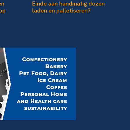
en
Einde aan handmatig dozen
Co
op
laden en palletiseren?
ka
ve