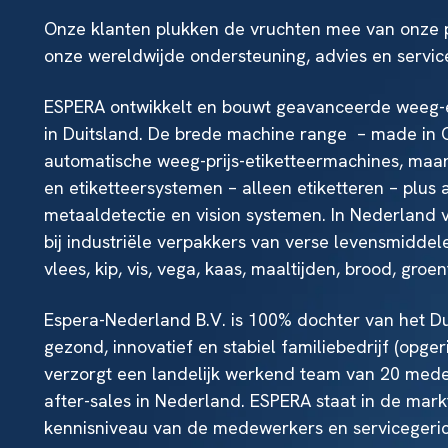
Onze klanten plukken de vruchten mee van onze 
onze wereldwijde ondersteuning, advies en servic
ESPERA ontwikkelt en bouwt geavanceerde weeg-e
in Duitsland. De brede machine range – made in
automatische weeg-prijs-etiketteermachines, maar
en etiketteersystemen – alleen etiketteren – plus
metaaldetectie en vision systemen. In Nederland 
bij industriële verpakkers van verse levensmiddele
vlees, kip, vis, vega, kaas, maaltijden, brood, groe
Espera-Nederland B.V. is 100% dochter van het D
gezond, innovatief en stabiel familiebedrijf (opger
verzorgt een landelijk werkend team van 20 med
after-sales in Nederland. ESPERA staat in de mar
kennisniveau van de medewerkers en servicegeric