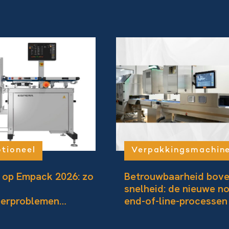
tioneel
Verpakkingsmachin
 op Empack 2026: zo
Betrouwbaarheid bov
snelheid: de nieuwe no
eerproblemen
end-of-line-processen
akt