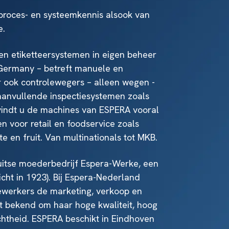
proces- en systeemkennis alsook van
e.
n etiketteersystemen in eigen beheer
 Germany – betreft manuele en
 ook controlewegers – alleen wegen -
 aanvullende inspectiesystemen zoals
vindt u de machines van ESPERA vooral
n voor retail en foodservice zoals
nte en fruit. Van multinationals tot MKB.
uitse moederbedrijf Espera-Werke, een
icht in 1923). Bij Espera-Nederland
ewerkers de marketing, verkoop en
kt bekend om haar hoge kwaliteit, hoog
htheid. ESPERA beschikt in Eindhoven