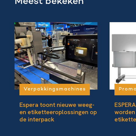
Meest bekeken
Verpakkingsmachines
Promo
Espera toont nieuwe weeg-
ESPERA
en etiketteeroplossingen op
worden
de interpack
etikett
aangep