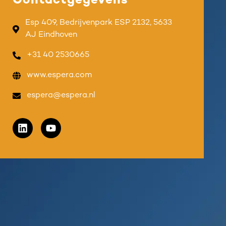
Contactgegevens
Esp 409, Bedrijvenpark ESP 2132, 5633
AJ Eindhoven
+31 40 2530665
www.espera.com
espera@espera.nl